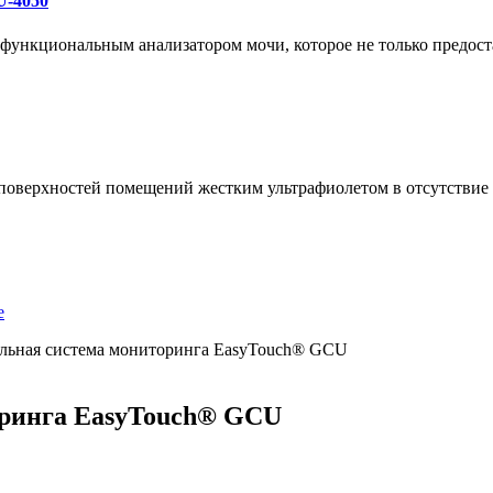
U-4050
ункциональным анализатором мочи, которое не только предоста
 поверхностей помещений жестким ультрафиолетом в отсутстви
е
ьная система мониторинга EasyTouch® GCU
ринга EasyTouch® GCU