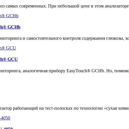
 из самых современных. При небольшой цене в этом анализатор
uch® GCHb
иторинга и самостоятельного контроля содержания глюкозы, хо
uch® GCU
ниторинга, аналогичная прибору EasyTouch® GCHb. Но, помимо
атор работающий на тест-полосках по технологии «сухая хими