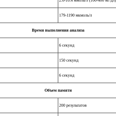
2.6-10.4 ммоль/л (100-400 мг/дл)
179-1190 мкмоль/л
Время выполнения анализа
6 секунд
150 секунд
6 секунд
Объем памяти
200 результатов