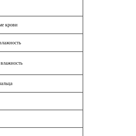
ме крови
 влажность
 влажность
пальца