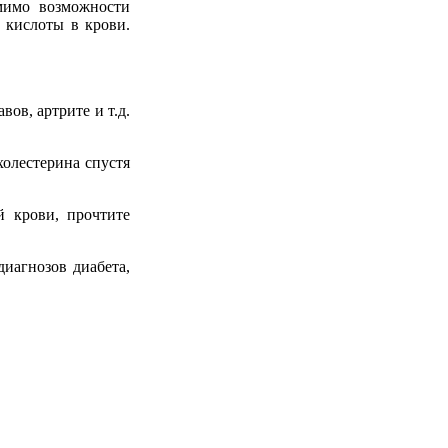
мимо возможности
 кислоты в крови.
ов, артрите и т.д.
холестерина спустя
й крови, прочтите
иагнозов диабета,