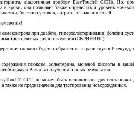
ниторинга, аналогичная прибору EasyTouch® GCHb. Но, по
а в крови, она позволяет также определять и уровень мочевой
икемии, болезни суставов, артрите, отложении солей.
измерения!
моконтроля при диабете, гиперхолестеринемии, болезни сустав
 осмотров целевых групп населения (СКРИНИНГ).
держания глюкозы будет отображен на экране спустя 6 секунд, 
 содержания глюкозы, холестерина, мочевой кислоты в ваше
необходимую Вам для получения точных результатов.
EasyTouch® GCU не может быть использована для постановки д
, а также не предназначена для тестирования новорожденных.