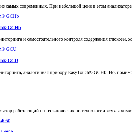
 из самых современных. При небольшой цене в этом анализатор
uch® GCHb
иторинга и самостоятельного контроля содержания глюкозы, хо
uch® GCU
ниторинга, аналогичная прибору EasyTouch® GCHb. Но, помимо
атор работающий на тест-полосках по технологии «сухая хими