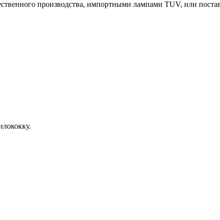
твенного производства, импортными лампами TUV, или поставк
илококку.