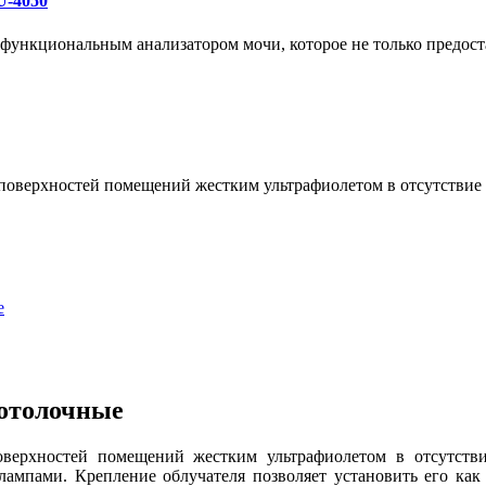
U-4050
ункциональным анализатором мочи, которое не только предоста
 поверхностей помещений жестким ультрафиолетом в отсутстви
е
потолочные
оверхностей помещений жестким ультрафиолетом в отсутств
мпами. Крепление облучателя позволяет установить его как н