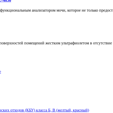
U-4050
ункциональным анализатором мочи, которое не только предоста
 поверхностей помещений жестким ультрафиолетом в отсутстви
е
ских отходов (КБУ) класса Б, В (желтый, красный)