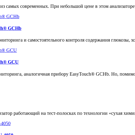
 из самых современных. При небольшой цене в этом анализатор
uch® GCHb
иторинга и самостоятельного контроля содержания глюкозы, хо
uch® GCU
ниторинга, аналогичная прибору EasyTouch® GCHb. Но, помимо
атор работающий на тест-полосках по технологии «сухая хими