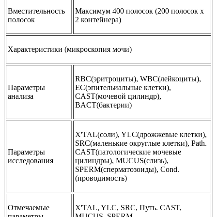
Вместительность
Максимум 400 полосок (200 полосок х
полосок
2 контейнера)
Характеристики (микроскопия мочи)
RBC(эритроциты), WBC(лейкоциты),
Параметры
EC(эпительиальные клетки),
анализа
CAST(мочевой цилиндр),
BACT(бактерии)
X'TAL(соли), YLC(дрожжевые клетки),
SRC(маленькие округлые клетки), Path.
Параметры
CAST(патологические мочевые
исследования
цилиндры), MUCUS(слизь),
SPERM(сперматозоиды), Cond.
(проводимость)
Отмечаемые
X'TAL, YLC, SRC, Путь. CAST,
параметры
MUCUS, SPERM