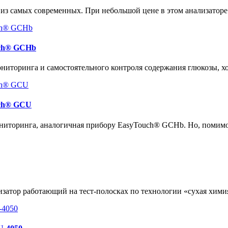
 из самых современных. При небольшой цене в этом анализатор
uch® GCHb
иторинга и самостоятельного контроля содержания глюкозы, хо
uch® GCU
ниторинга, аналогичная прибору EasyTouch® GCHb. Но, помимо
атор работающий на тест-полосках по технологии «сухая хими