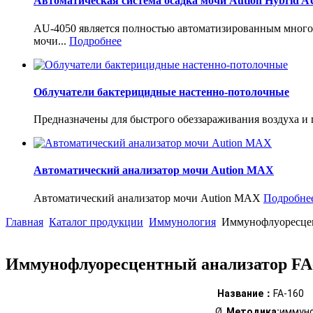
Автоматическая система осадка мочи Aution Hybrid A
AU-4050 является полностью автоматизированным многоф
мочи...
Подробнее
Облучатели бактерицидные настенно-потолочные
Предназначены для быстрого обеззараживания воздуха и
Автоматический анализатор мочи Aution MAX
Автоматический анализатор мочи Aution MAX
Подробне
Главная
Каталог продукции
Иммунология
Иммунофлуоресцен
Иммунофлуоресцентный анализатор FA
Название：
FA-160
Ø
Методика:
иммун