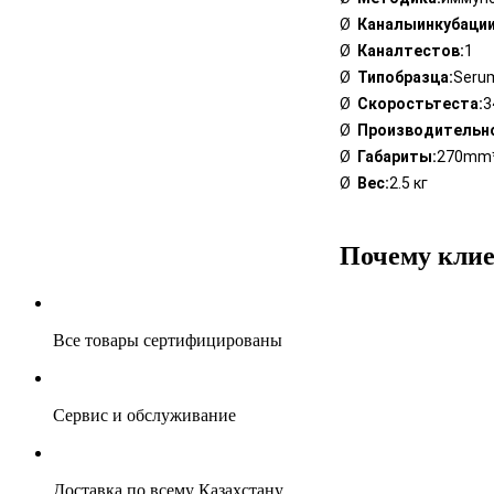
Ø
Каналыинкубации
Ø
Каналтестов:
1
Ø
Типобразца
:
Serum
Ø
Скоростьтеста:
3
Ø
Производительн
Ø
Габариты:
270mm
Ø
Вес:
2.5 кг
Почему клие
Все товары сертифицированы
Сервис и обслуживание
Доставка по всему Казахстану