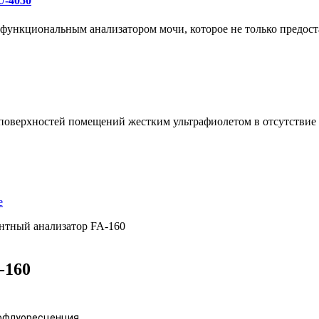
U-4050
ункциональным анализатором мочи, которое не только предоста
 поверхностей помещений жестким ультрафиолетом в отсутстви
е
тный анализатор FA-160
-160
офлуоресценция