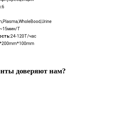
:
6
,Plasma,WholeBood,Urine
~15мин/Т
ость:
24-120Т/час
*200mm*100mm
нты доверяют нам?