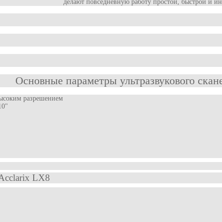
делают повседневную работу простой, быстрой и и
Основные параметры ультразвукового скан
высоким разрешением
10"
Acclarix LX8