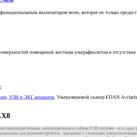
U-4050
ункциональным анализатором мочи, которое не только предоста
 поверхностей помещений жестким ультрафиолетом в отсутстви
е
ние, УЗИ и ЭКГ аппараты
Ультразвуковой сканер EDAN Acclari
LX8
я производительная, инновационная и гибкая УЗИ система - есть одно р
 специально для решения проблем, связанных с сложными ультразвуковы