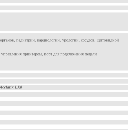
органов, педиатрии, кардиологии, урологии, сосудов, щитовидной
рт управления принтером, порт для подключения педали
Acclarix LX8