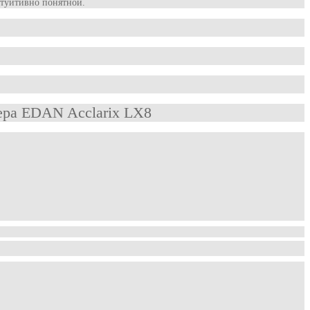
нтуитивно понятной.
ера EDAN Acclarix LX8