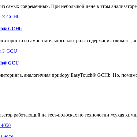
 из самых современных. При небольшой цене в этом анализатор
uch® GCHb
иторинга и самостоятельного контроля содержания глюкозы, хо
uch® GCU
ниторинга, аналогичная прибору EasyTouch® GCHb. Но, помимо
атор работающий на тест-полосках по технологии «сухая хими