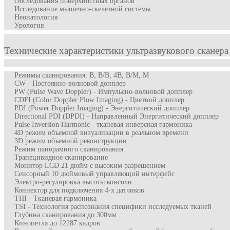
Обследования поверхностных органов
Исследование мышечно-скелетной системы
Неонатология
Урология
Технические характеристики ультразвукового сканер
Режимы сканирования: B, B/B, 4B, B/M, M
CW - Постоянно-волновой допплер
PW (Pulse Wave Doppler) - Импульсно-волновой допплер
CDFI (Color Doppler Flow Imaging) - Цветной допплер
PDI (Power Doppler Imaging) - Энергитический допплер
Directional PDI (DPDI) - Направленный Энергитический допплер
Pulse Inversion Harmonic - тканевая инверсная гармоника
4D режим объемной визуализации в реальном времени
3D режим объемной реконструкции
Режим панорамного сканирования
Трапецивидное сканирование
Монитор LСD 21 дюйм с высоким разрешением
Сенсорный 10 дюймовый управляющий интерфейс
Электро-регулировка высоты консоли
Коннектор для подключения 4-х датчиков
THI - Тканевая гармоника
TSI - Технология распознания специфики исследуемых тканей
Глубина сканирования до 300мм
Кинопетля до 12287 кадров