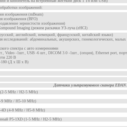
ний и кинопетель на встроенный жесткий диск 1 Тб или USB)
 обработки изображений:
ия изображения (mBeam)
я изображения (BFO)
 (подавление зернистости изображения)
 Compound Imaging (режим раскачки УЗ-луча (eHCI)
усский, английский, немецкий, французский, китайский языки)
я исследований: абдоминальных, акушерских, гинекологических, малых 
ского спектра с авто измерениями
, Video -1шт., USB -6 шт., DICOM 3.0 -1шт., (опция), Ethernet port, по
ети 220 В
-180 (Д х Ш х В)
Датчики ультразвукового сканера EDAN 
(2-5 MHz / H2-5 MHz)
-9 MHz / H5-10 MHz)
-4D (4-8 MHz / H5-8 MHz)
нный P5-1XD (1-5 MHz / H2-5 MHz)