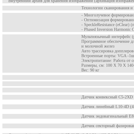
Внутренний архив для хранения изображений (архивация изображе
Технологии сканирования и
- Многолучевое формирован
- Оптимизация формировани
- SpeckleResistance (eClear)
- Phased Inversion Harmonic
Мультиязычный интерфейс (р
Программное обеспечение дл
и молочной желез
Авто трассировка допплеров
Встроенные порты: VGA -1шт.
Электропитание: Работа от с
Размеры, см: 100 Х 70 Х 140
Вес: 90 кг
Датчик конвексный C5-2XD 
Датчик линейный L10-4D (4
Датчик эндовагинальный E8
Датчик секторный фазирова