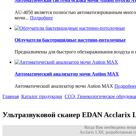
Автоматическая система осадка мочи Aution Hybrid A
AU-4050 является полностью автоматизированным многоф
мочи...
Подробнее
Облучатели бактерицидные настенно-потолочные
Предназначены для быстрого обеззараживания воздуха и
Автоматический анализатор мочи Aution MAX
Автоматический анализатор мочи Aution MAX
Подробне
Главная
Каталог продукции
СОЭ, Гинекологическое обрудова
Ультразвуковой сканер EDAN Acclarix 
Когда Вам необходима мощна
Acclarix LX8, разработанная