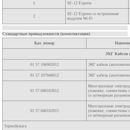
1
SE-12 Express
SE-12 Express со встроенным
2
модулем Wi-Fi
Стандартные принадлежности (комплектация)
Кат. номер
Наимен
ЭКГ Кабели 
01.57.106902012
ЭКГ кабель (анатомиче
01.57.107048012
ЭКГ кабель (анатомиче
Многоразовые электрод
01.57.040163012
упаковке, совместимы 
со штекерным разъемо
Многоразовые электрод
01.57.040162015
упаковке, совместимы 
со штекерным разъемо
Термобумага