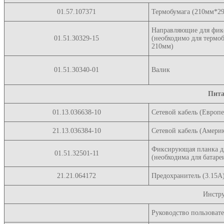
01.57.107371
Термобумага (210мм*2
Направляющие для фик
01.51.30329-15
(необходимо для термо
210мм)
01.51.30340-01
Валик
Пита
01.13.036638-10
Сетевой кабель (Европе
21.13.036384-10
Сетевой кабель (Амери
Фиксирующая планка дл
01.51.32501-11
(необходима для батар
21.21.064172
Предохранитель (3.15A
Инстр
Руководство пользовате