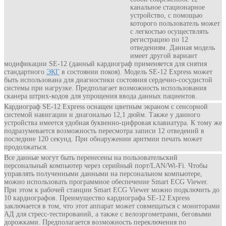
канальное стационарное
устройство, с помощью
которого пользователь может
с легкостью осуществлять
регистрацию по 12
отведениям. Данная модель
имеет другой вариант
модификации SE-12 (данный кардиограф применяется для снятия
стандартного
ЭКГ
в состоянии покоя). Модель SE-12 Express может
быть использована для диагностики состояния сердечно-сосудистой
системы при нагрузке. Предполагает возможность использования
сканера штрих-кодов для упрощения ввода данных пациентов.
Кардиограф SE-12 Express оснащен цветным экраном с сенсорной
системой навигации и диагональю 12,1 дюйм. Также у данного
устройства имеется удобная буквенно-цифровая клавиатура. К тому же
подразумевается возможность пересмотра записи 12 отведений в
последние 120 секунд. При обнаружении аритмии печать может
продолжаться.
Все данные могут быть перенесены на пользовательский
персональный компьютер через серийный порт/LAN/Wi-Fi. Чтобы
управлять полученными данными на персональном компьютере,
можно использовать программное обеспечение Smart ECG Viewer.
При этом к рабочей станции Smart ECG Viewer можно подключить до
10 кардиографов. Преимущество кардиографа SE-12 Express
заключается в том, что этот аппарат может совмещаться с мониторами
АД для стресс-тестирований, а также с велоэргометрами, беговыми
дорожками. Предполагается возможность переключения по